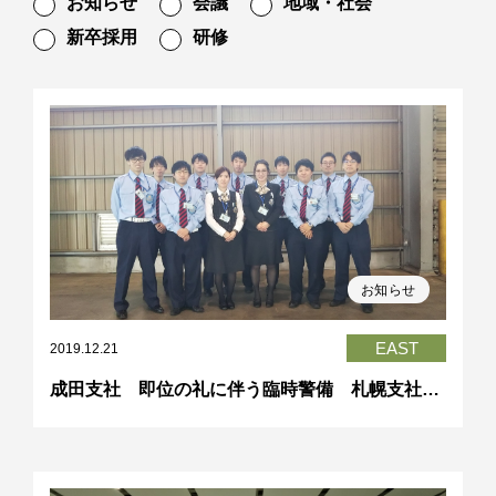
お知らせ
会議
地域・社会
新卒採用
研修
お知らせ
EAST
2019.12.21
成田支社 即位の礼に伴う臨時警備 札幌支社との協力により無事終了