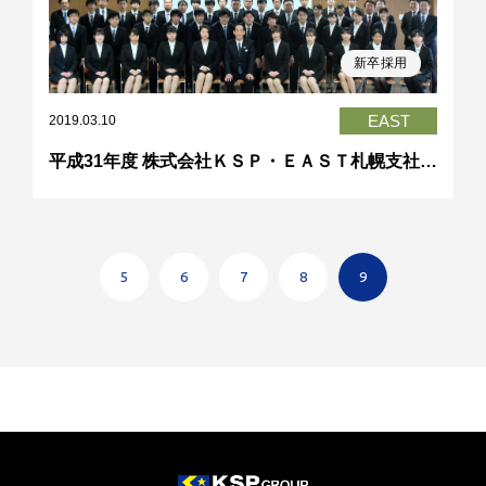
新卒採用
EAST
2019.03.10
平成31年度 株式会社ＫＳＰ・ＥＡＳＴ札幌支社 入社式
5
6
7
8
9