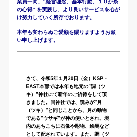
業員一同、”
経営理念、基本行動、１０か条
の心得” を実践し、より良いサービスを心が
け努力していく所存でおります。
本年も変わらぬご愛顧を賜りますようお願
い申し上げます。
さて、令和5年１月20日（金）KSP・
EAST本部では本年も地元の”調（ツ
キ）”神社にて新年のご祈祷をして頂
きました。同神社では、読みが”月
（ツキ）”と同じことから、月の動物
である”ウサギ”が神の使いとされ、境
内のあちこちに石像や彫物、絵馬など
として配されています。また、調（ツ