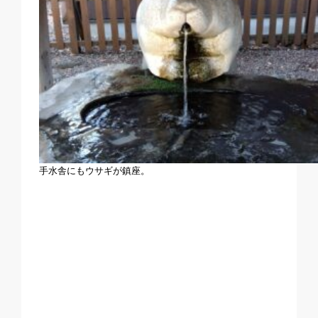
手水舎にもウサギが鎮座。