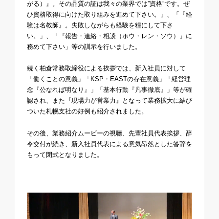
がる）』。その品質の証は我々の業界では”資格”です。ぜ
ひ資格取得に向けた取り組みを進めて下さい。」、「『経
験は名教師』。失敗しながらも経験を糧にして下さ
い。」、「『報告・連絡・相談（ホウ・レン・ソウ）』に
務めて下さい」等の訓示を行いました。
続く柏倉常務取締役による挨拶では、新入社員に対して
「働くことの意義」「KSP・EASTの存在意義」「経営理
念『公なれば明なり』」「基本行動『凡事徹底』」等が確
認され、また『現場力が営業力』となって業務拡大に結び
ついた札幌支社の好例も紹介されました。
その後、業務紹介ムービーの視聴、先輩社員代表挨拶、辞
令交付が続き、新入社員代表による意気昂然とした答辞を
もって閉式となりました。
動
画
プ